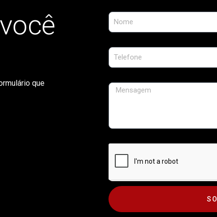
 você
ormulário que
SO