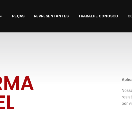
PEÇAS
REPRESENTANTES
TRABALHE CONOSCO
C
RMA
Apli
Nossa
EL
resis
por v