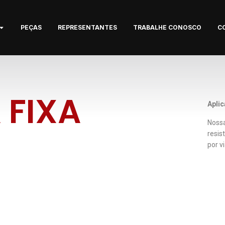
PEÇAS
REPRESENTANTES
TRABALHE CONOSCO
C
 FIXA
Apli
Nossa
resis
por v